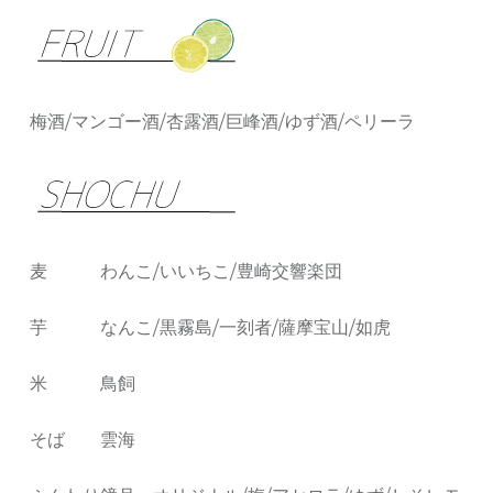
梅酒/マンゴー酒/杏露酒/巨峰酒/ゆず酒/ペリーラ
麦 わんこ/いいちこ/豊崎交響楽団
芋 なんこ/黒霧島/一刻者/薩摩宝山/如虎
米 鳥飼
そば 雲海