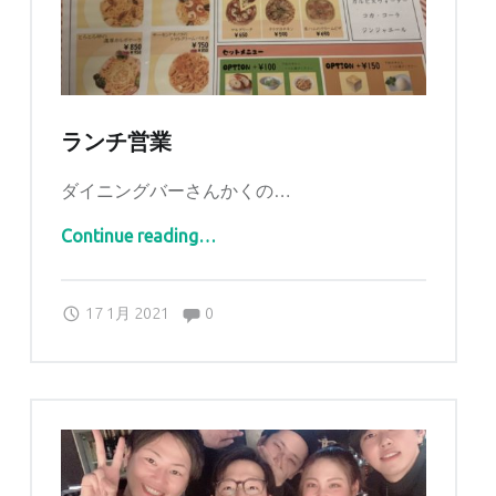
ランチ営業
ダイニングバーさんかくの…
“ランチ営業”
Continue reading
…
Comments:
Posted on:
Written by:
Comments:
sankaku
17 1月 2021
0