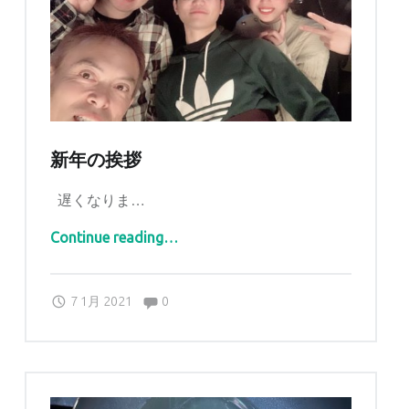
新年の挨拶
遅くなりま…
“新年の挨拶”
Continue reading
…
Comments:
Posted on:
Written by:
Comments:
sankaku
7 1月 2021
0