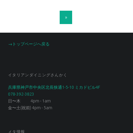
POSTS NAVIGATION
»
FOOTER SIDEBAR
→トップページへ戻る
イタリアンダイニングさんかく
兵庫県神戸市中央区北長狭通1-5-10 ミカドビル4F
078-392-3823
日〜木 4pm - 1am
金〜土(祝前) 4pm - 5am
メタ情報