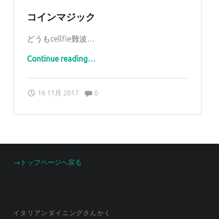
コインマジック
どうもcellfie難波…
“コインマジック”
Continue reading
…
Comments:
Posted on:
Written by:
Comments:
sankaku
16 11月 2017
0
FOOTER SIDEBAR
→トップページへ戻る
イタリアンダイニングさんかく