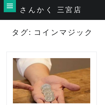
PRIMARY MENU
さんかく 三宮店
コインマジック – さんかく 三宮店
タグ: コインマジック