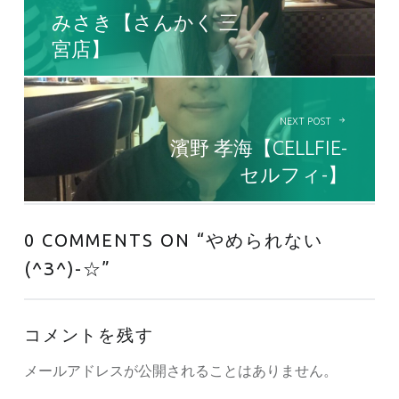
みさき【さんかく 三
宮店】
NEXT POST
濱野 孝海【CELLFIE-
セルフィ-】
0 COMMENTS ON “
やめられない
(^З^)-☆
”
コメントを残す
メールアドレスが公開されることはありません。