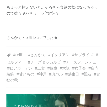
ちょっと控えないと…そろそろ食欲の秋になっちゃう
ので益々ヤバそうーッ(^з^)-☆
さんかく・cellfie asaでした☻
Tagged as:
cellfie
さんかく
イタリアン
サプライズ
セルフィー
チーズタッカルビ
チーズフォンデュ
ビアガーデン
三宮
個室
大阪
女子会
店内
装飾
甘いもの
神戸
肉バル
誕生日
難波
食
欲の秋
投稿ナビゲーション
PREVIOUS POST