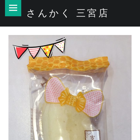
PRIMARY MENU
さんかく 三宮店
やめられない(^З^)-☆ – さんかく 三宮店