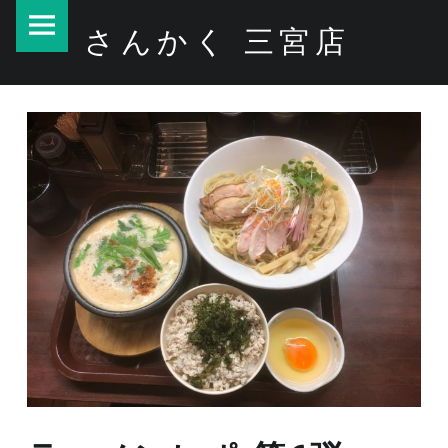
PRIMARY MENU
さんかく 三宮店
ラーメンレポ 第6弾 – さんかく 三宮店