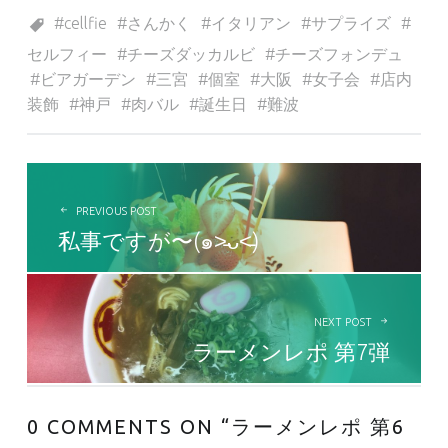
Tagged as:
cellfie
さんかく
イタリアン
サプライズ
セルフィー
チーズダッカルビ
チーズフォンデュ
ビアガーデン
三宮
個室
大阪
女子会
店内
装飾
神戸
肉バル
誕生日
難波
投稿ナビゲーション
PREVIOUS POST
私事ですが〜(๑˃̵ᴗ˂̵)
NEXT POST
ラーメンレポ 第7弾
0 COMMENTS ON “
ラーメンレポ 第6