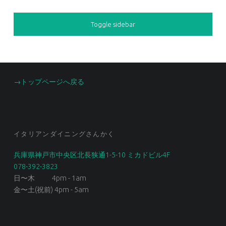
SIDEBAR
Toggle sidebar
FOOTER SIDEBAR
→トップページへ戻る
イタリアンダイニングさんかく
兵庫県神戸市中央区北長狭通1-5-10 ミカドビル4F
078-392-3823
日〜木 4pm - 1am
金〜土(祝前) 4pm - 5am