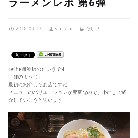
ラーメンレポ 第6弾
Posted on:
Written by:
Categorized in:
2018-09-13
sankaku
だいき
cellfie難波店のだいきです。
「麺のようじ」
最初に紹介したお店ですね。
メニューのバリエーションが豊富なので、小出しで紹
介していこうと思います。