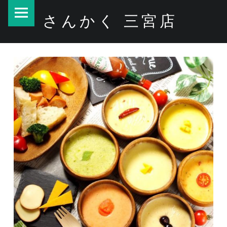
PRIMARY MENU
あっと言う間に
さんかく 三宮店
– さんかく 三宮店