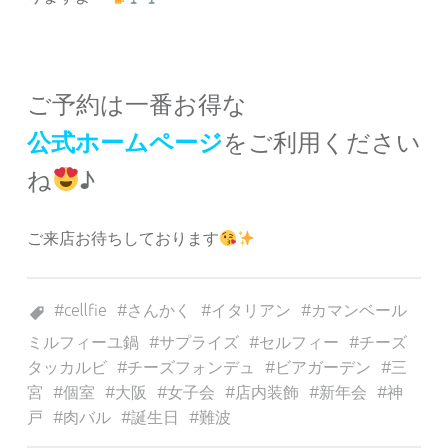
ご予約は一番お得な
公式ホームページ
をご利用ください
ね
♪
ご来店お待ちしております
Tagged as:
cellfie
さんかく
イタリアン
カマンベール
ミルフィーユ鍋
サプライズ
セルフィー
チーズ
タッカルビ
チーズフォンデュ
ビアガーデン
三
宮
個室
大阪
女子会
店内装飾
新年会
神
戸
肉バル
誕生日
難波