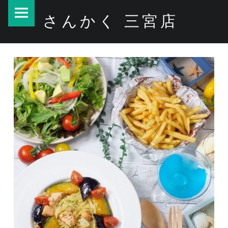
PRIMARY MENU
雨…(*’Ω’*) – さんかく 三宮店
さんかく 三宮店