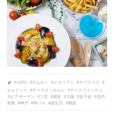
Tagged as:
cellfie
さんかく
イタリアン
サプライズ
セルフィー
チーズタッカルビ
チーズフォンデュ
ビアガーデン
三宮
個室
大阪
女子会
店内
装飾
神戸
肉バル
誕生日
難波