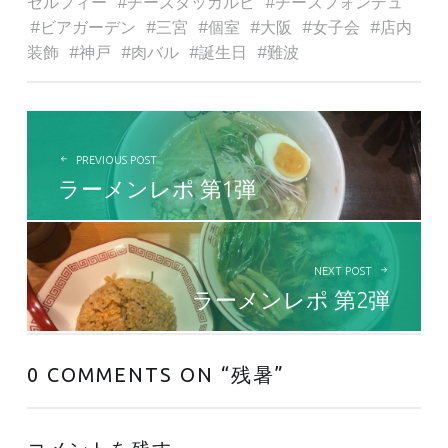
セルフィー
チーズダッカルビ
チーズフォンデュ
ビアガーデン
三宮
個室
大阪
女子会
店内
装飾
神戸
肉バル
誕生日
難波
投稿ナビゲーション
PREVIOUS POST
ラーメンレポ 第1弾
NEXT POST
ラーメンレポ 第2弾
0 COMMENTS ON “
残暑
”