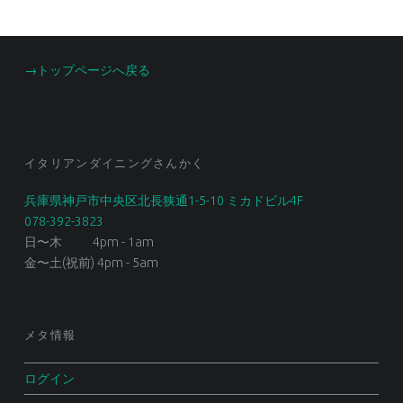
FOOTER SIDEBAR
→トップページへ戻る
イタリアンダイニングさんかく
兵庫県神戸市中央区北長狭通1-5-10 ミカドビル4F
078-392-3823
日〜木 4pm - 1am
金〜土(祝前) 4pm - 5am
メタ情報
ログイン