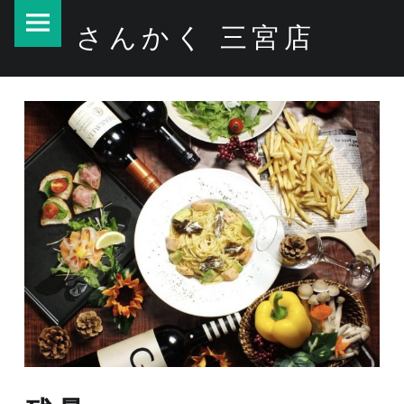
PRIMARY MENU
残暑 – さんかく 三宮店
さんかく 三宮店