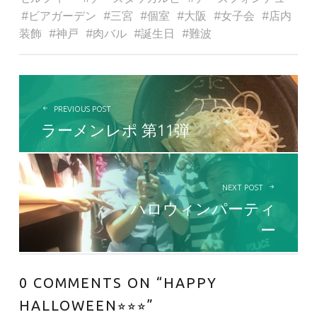
ビアガーデン
三宮
個室
大阪
女子会
店内
装飾
神戸
肉バル
誕生日
難波
投稿ナビゲーション
PREVIOUS POST
ラーメンレポ 第11弾
NEXT POST
ハロウィンパーティ
ー
0 COMMENTS ON “
HAPPY
HALLOWEEN⭐︎⭐︎⭐︎
”