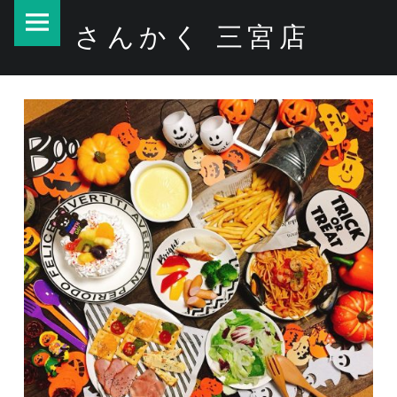
PRIMARY MENU
HAPPY HALLOWEEN⭐︎⭐︎⭐︎ – さんかく 三宮店
さんかく 三宮店