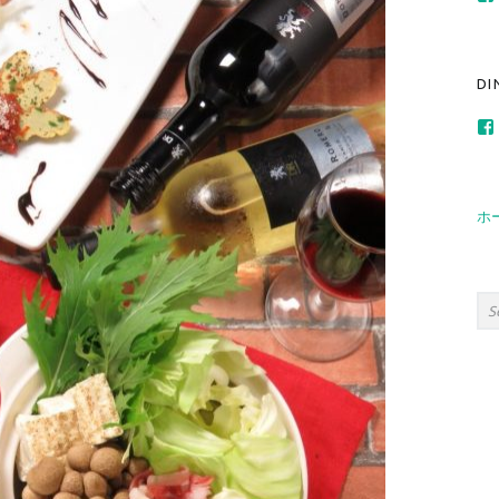
267691313404
DI
235919683571
ホ
Sea