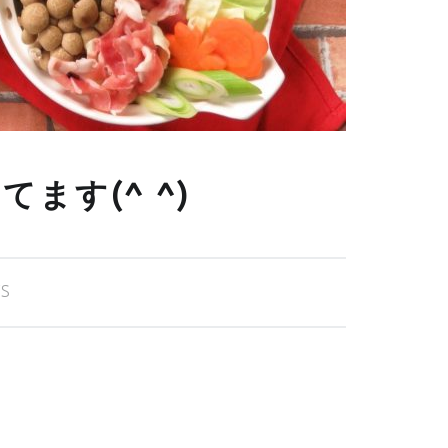
ます(^ ^)
S