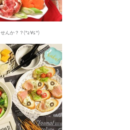
か？？(*≧∀≦*)