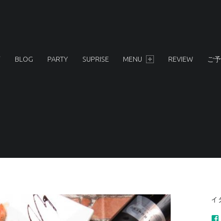
店
BLOG
PARTY
SUPRISE
MENU
REVIEW
ご予
S
イ