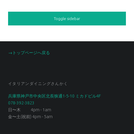
SIDEBAR
Toggle sidebar
FOOTER SIDEBAR
→トップページへ戻る
イタリアンダイニングさんかく
兵庫県神戸市中央区北長狭通1-5-10 ミカドビル4F
078-392-3823
日〜木 4pm - 1am
金〜土(祝前) 4pm - 5am