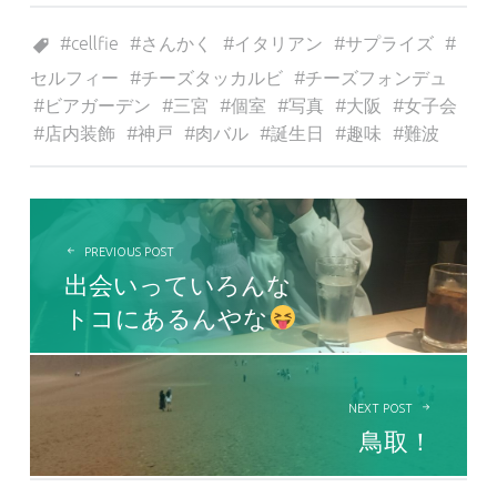
Tagged as:
cellfie
さんかく
イタリアン
サプライズ
セルフィー
チーズタッカルビ
チーズフォンデュ
ビアガーデン
三宮
個室
写真
大阪
女子会
店内装飾
神戸
肉バル
誕生日
趣味
難波
投稿ナビゲーション
PREVIOUS POST
出会いっていろんな
トコにあるんやな
NEXT POST
鳥取！