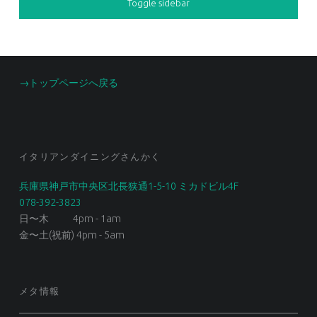
Toggle sidebar
FOOTER SIDEBAR
→トップページへ戻る
イタリアンダイニングさんかく
兵庫県神戸市中央区北長狭通1-5-10 ミカドビル4F
078-392-3823
日〜木 4pm - 1am
金〜土(祝前) 4pm - 5am
メタ情報