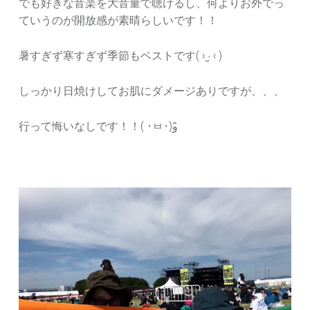
でも好きな音楽を大音量で聴けるし、何よりお外でっ
ていうのが開放感が素晴らしいです！！
暑すぎず寒すぎず季節もベストです( › ·̮ ‹ )
しっかり日焼けしてお肌にダメージありですが、、、
行って悔いなしです！！( ･ㅂ･)و ̑̑