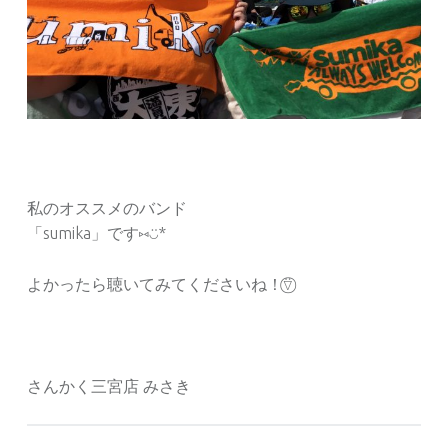
私のオススメのバンド
「sumika」です⑅︎◡̈︎*
よかったら聴いてみてくださいね！⍢⃝︎
さんかく三宮店 みさき
Tagged as: