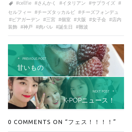
cellfie
さんかく
イタリアン
サプライズ
セルフィー
チーズタッカルビ
チーズフォンデュ
ビアガーデン
三宮
個室
大阪
女子会
店内
装飾
神戸
肉バル
誕生日
難波
投稿ナビゲーション
PREVIOUS POST
甘いもの
NEXT POST
K-POPニュース！
0 COMMENTS ON “
フェス！！！！
”