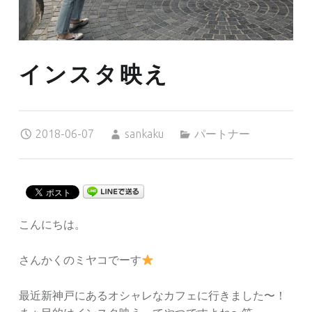
インスタ映え
Posted on:
Written by:
Categorized in:
2018-06-07
sankaku
パートナー
こんにちは。
さんかくのミヤコでーす
最近新神戸にあるオシャレなカフェに行きました〜！