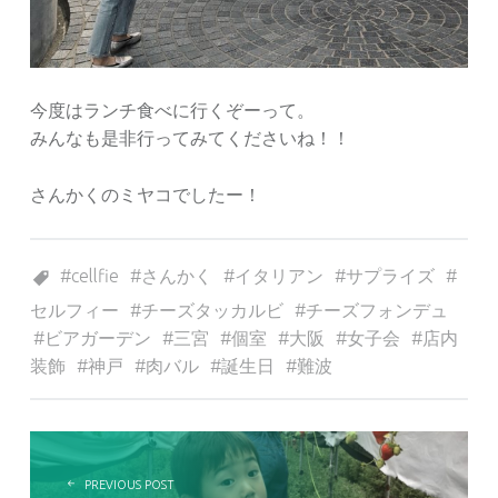
今度はランチ食べに行くぞーって。
みんなも是非行ってみてくださいね！！
さんかくのミヤコでしたー！
Tagged as:
cellfie
さんかく
イタリアン
サプライズ
セルフィー
チーズタッカルビ
チーズフォンデュ
ビアガーデン
三宮
個室
大阪
女子会
店内
装飾
神戸
肉バル
誕生日
難波
投稿ナビゲーション
PREVIOUS POST