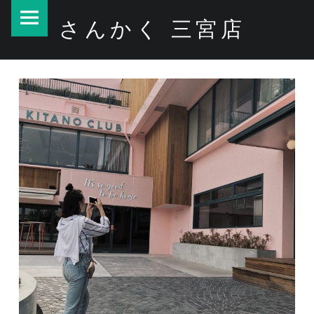
PRIMARY MENU
さんかく 三宮店
インスタ映え – さんかく 三宮店