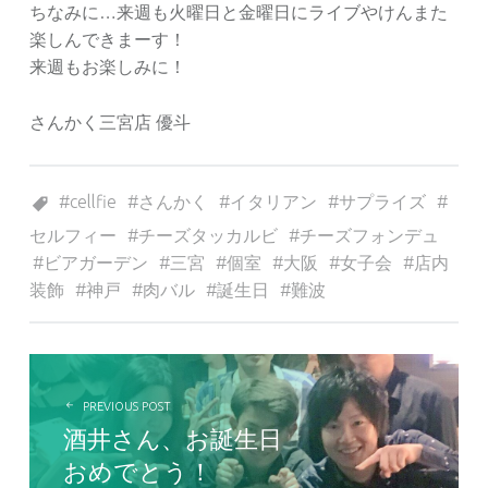
ちなみに…来週も火曜日と金曜日にライブやけんまた
楽しんできまーす！
来週もお楽しみに！
さんかく三宮店 優斗
Tagged as:
cellfie
さんかく
イタリアン
サプライズ
セルフィー
チーズタッカルビ
チーズフォンデュ
ビアガーデン
三宮
個室
大阪
女子会
店内
装飾
神戸
肉バル
誕生日
難波
投稿ナビゲーション
PREVIOUS POST
酒井さん、お誕生日
おめでとう！