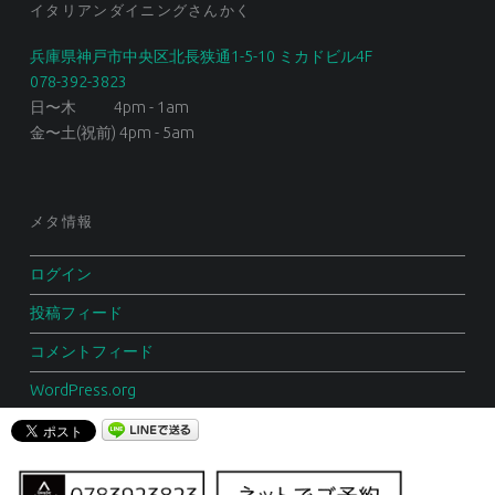
イタリアンダイニングさんかく
兵庫県神戸市中央区北長狭通1-5-10 ミカドビル4F
078-392-3823
日〜木 4pm - 1am
金〜土(祝前) 4pm - 5am
メタ情報
ログイン
投稿フィード
コメントフィード
WordPress.org