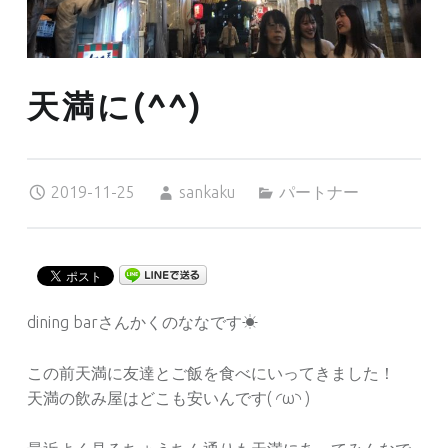
天満に(^^)
Posted on:
Written by:
Categorized in:
2019-11-25
sankaku
パートナー
dining barさんかくのななです☀︎
この前天満に友達とご飯を食べにいってきました！
天満の飲み屋はどこも安いんです( ◜ω◝ )