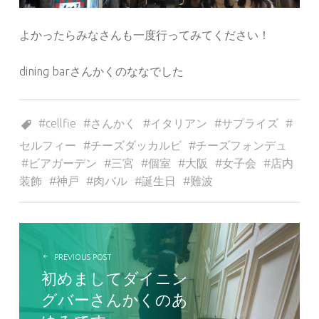
よかったらみなさんも一度行ってみてください！
dining barさんかくのななでした
Tagged as:
cellfie
さんかく
イタリアン
サプライズ
セルフィー
チーズダッカルビ
チーズフォンデュ
ビアガーデン
三宮
個室
大阪
女子会
店内
装飾
神戸
肉バル
誕生日
難波
投稿ナビゲーション
PREVIOUS POST
初めましてダイニン
グバーさんかくのあ