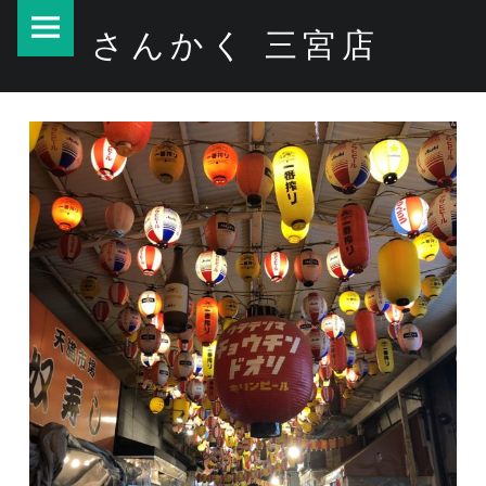
PRIMARY MENU
天満に(^^) – さんかく 三宮店
さんかく 三宮店