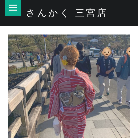
PRIMARY MENU
さんかく 三宮店
ワックワク^O^ – さんかく 三宮店