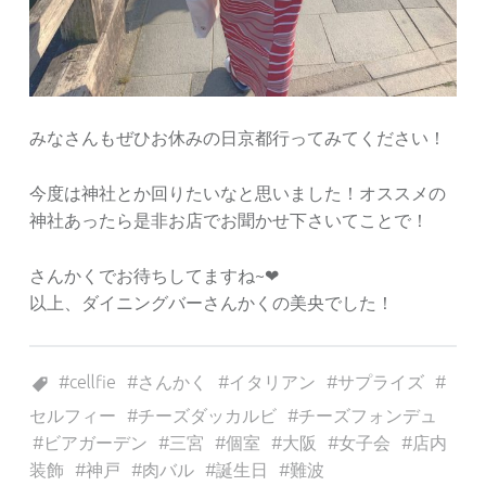
みなさんもぜひお休みの日京都行ってみてください！
今度は神社とか回りたいなと思いました！オススメの
神社あったら是非お店でお聞かせ下さいてことで！
さんかくでお待ちしてますね~❤︎
以上、ダイニングバーさんかくの美央でした！
Tagged as:
cellfie
さんかく
イタリアン
サプライズ
セルフィー
チーズダッカルビ
チーズフォンデュ
ビアガーデン
三宮
個室
大阪
女子会
店内
装飾
神戸
肉バル
誕生日
難波