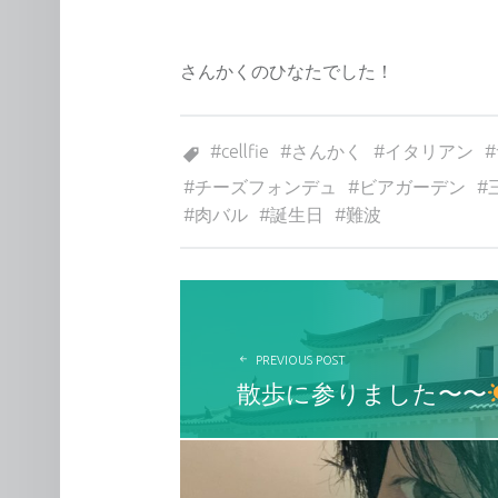
さんかくのひなたでした！
Tagged as:
cellfie
さんかく
イタリアン
チーズフォンデュ
ビアガーデン
肉バル
誕生日
難波
投稿ナビゲーション
PREVIOUS POST
散歩に参りました〜〜