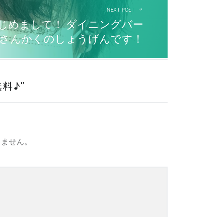
NEXT POST
じめまして！ ダイニングバー
さんかくのしょうげんです！
無料♪
”
りません。