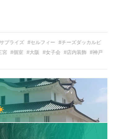
サプライズ
セルフィー
チーズダッカルビ
三宮
個室
大阪
女子会
店内装飾
神戸