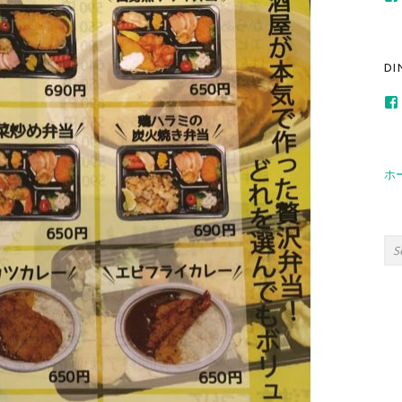
267691313404
DI
235919683571
ホ
Sea