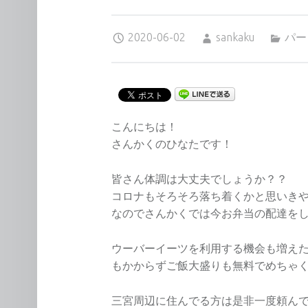
Posted on:
Written by:
Categorized in:
2020-06-02
sankaku
パー
こんにちは！
さんかくのひなたです！
皆さん体調は大丈夫でしょうか？？
コロナもそろそろ落ち着くかと思いき
なのでさんかくでは今お弁当の配達を
ウーバーイーツを利用する機会も増え
もかからずご飯大盛りも無料でめちゃ
三宮周辺に住んでる方は是非一度頼ん