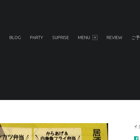
店
BLOG
PARTY
SUPRISE
MENU
REVIEW
ご予
S
イ