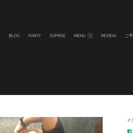
店
BLOG
PARTY
SUPRISE
MENU
REVIEW
ご予
S
イ