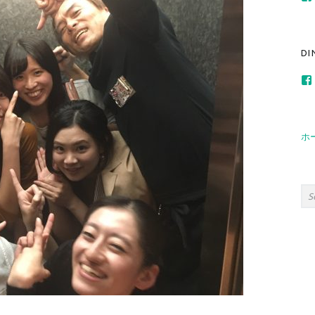
267691313404
DI
235919683571
ホ
Sea