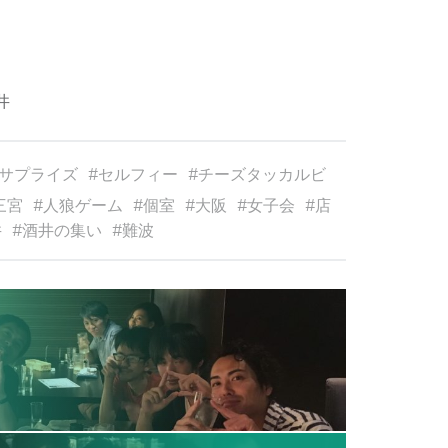
井
サプライズ
セルフィー
チーズタッカルビ
三宮
人狼ゲーム
個室
大阪
女子会
店
井
酒井の集い
難波