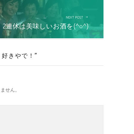
NEXT POST
2連休は美味しいお酒を(^○^)
ト好きやで！
”
りません。