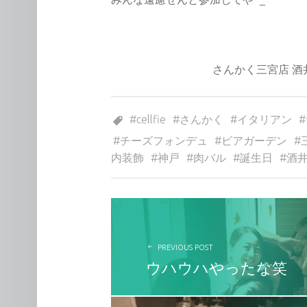
さんかく三宮店 酒
Tagged as:
cellfie
さんかく
イタリアン
チーズフォンデュ
ビアガーデン
内装飾
神戸
肉バル
誕生日
酒
投稿ナビゲーション
PREVIOUS POST
ウハウハやったな笑