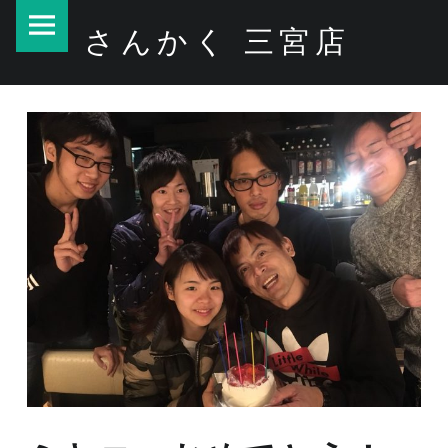
PRIMARY MENU
さんかく 三宮店
ミヤコ、おめでとう！ – さんかく 三宮店