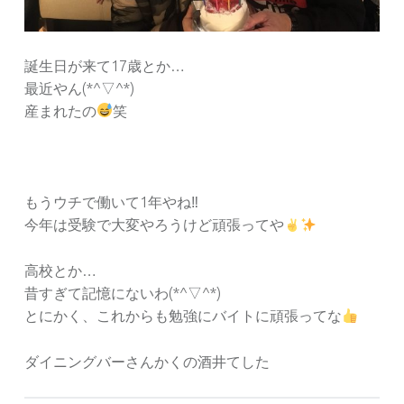
誕生日が来て17歳とか…
最近やん(*^▽^*)
産まれたの
笑
もうウチで働いて1年やね‼︎
今年は受験で大変やろうけど頑張ってや
高校とか…
昔すぎて記憶にないわ(*^▽^*)
とにかく、これからも勉強にバイトに頑張ってな
ダイニングバーさんかくの酒井てした