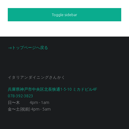
SIDEBAR
Toggle sidebar
FOOTER SIDEBAR
→トップページへ戻る
イタリアンダイニングさんかく
兵庫県神戸市中央区北長狭通1-5-10 ミカドビル4F
078-392-3823
日〜木 4pm - 1am
金〜土(祝前) 4pm - 5am