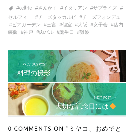
Tagged as:
cellfie
さんかく
イタリアン
サプライズ
セルフィー
チーズタッカルビ
チーズフォンデュ
ビアガーデン
三宮
個室
大阪
女子会
店内
装飾
神戸
肉バル
誕生日
難波
投稿ナビゲーション
PREVIOUS POST
料理の撮影
NEXT POST
大切な記念日には
0 COMMENTS ON “
ミヤコ、おめでと