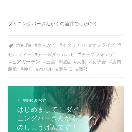
ダイニングバーさんかくの酒井でした(^^)
Tagged as:
cellfie
さんかく
イタリアン
サプライズ
セルフィー
チーズダッカルビ
チーズフォンデュ
ビアガーデン
三宮
個室
大阪
女子会
店内
装飾
神戸
肉バル
誕生日
難波
投稿ナビゲーション
PREVIOUS POST
はじめまして！ ダイ
ニングバーさんかく
のしょうげんです！