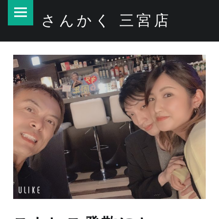
PRIMARY MENU
さんかく 三宮店
ストレス発散に♪ – さんかく 三宮店