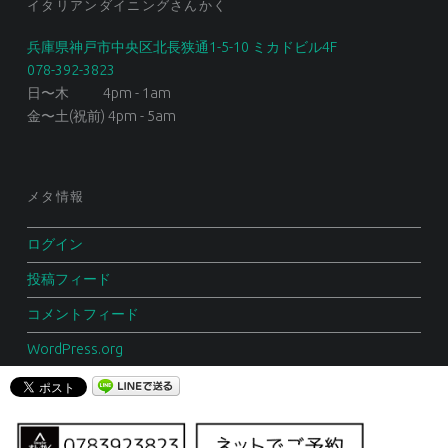
イタリアンダイニングさんかく
兵庫県神戸市中央区北長狭通1-5-10 ミカドビル4F
078-392-3823
日〜木 4pm - 1am
金〜土(祝前) 4pm - 5am
メタ情報
ログイン
投稿フィード
コメントフィード
WordPress.org