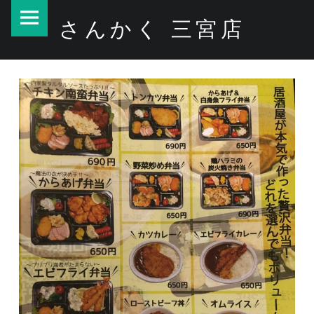
PRIMARY MENU
お弁当販売
さんかく 三宮店
– さんかく 三宮店