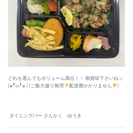
どれを選んでもボリューム満点！！ 御賞味下さいねッ
(๑╹ω╹๑ ) (ご飯大盛り無理
配達費かかりません
)
ダイニングバー さんかく ゆうき
Tagged as: