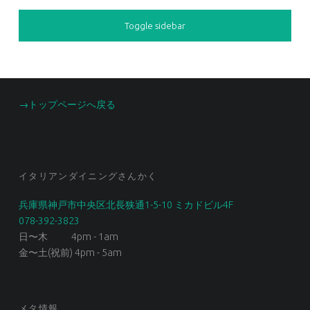
SIDEBAR
Toggle sidebar
FOOTER SIDEBAR
→トップページへ戻る
イタリアンダイニングさんかく
兵庫県神戸市中央区北長狭通1-5-10 ミカドビル4F
078-392-3823
日〜木 4pm - 1am
金〜土(祝前) 4pm - 5am
メタ情報