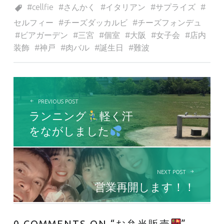
cellfie
さんかく
イタリアン
サプライズ
セルフィー
チーズダッカルビ
チーズフォンデュ
ビアガーデン
三宮
個室
大阪
女子会
店内
装飾
神戸
肉バル
誕生日
難波
投稿ナビゲーション
PREVIOUS POST
ランニング
軽く汗
をながしました
NEXT POST
営業再開します！！
0 COMMENTS ON “
お弁当販売
”