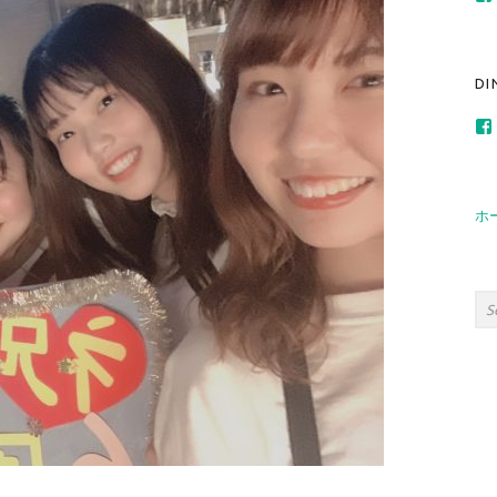
267691313404
DI
235919683571
ホ
Sea