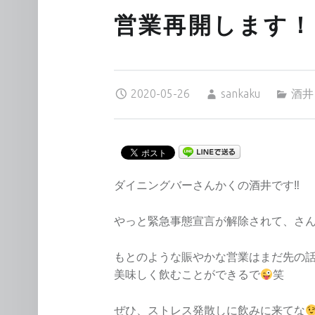
営業再開します！
Posted on:
Written by:
Categorized in:
2020-05-26
sankaku
酒井
ダイニングバーさんかくの酒井です‼︎
やっと緊急事態宣言が解除されて、さ
もとのような賑やかな営業はまだ先の
美味しく飲むことができるで
笑
ぜひ、ストレス発散しに飲みに来てな