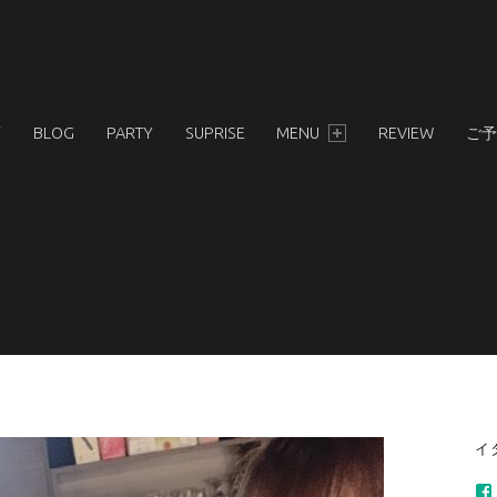
店
BLOG
PARTY
SUPRISE
MENU
REVIEW
ご予
S
イ