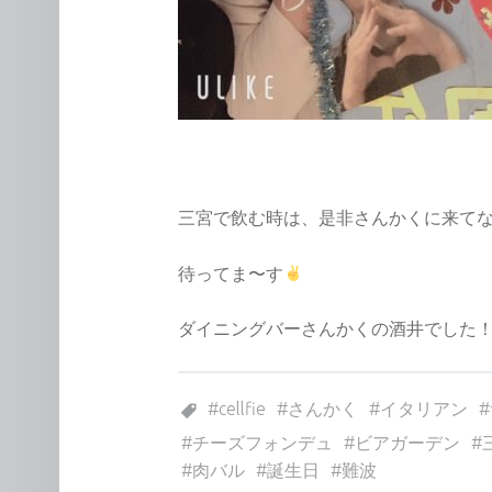
三宮で飲む時は、是非さんかくに来て
待ってま〜す
ダイニングバーさんかくの酒井でした
Tagged as:
cellfie
さんかく
イタリアン
チーズフォンデュ
ビアガーデン
肉バル
誕生日
難波